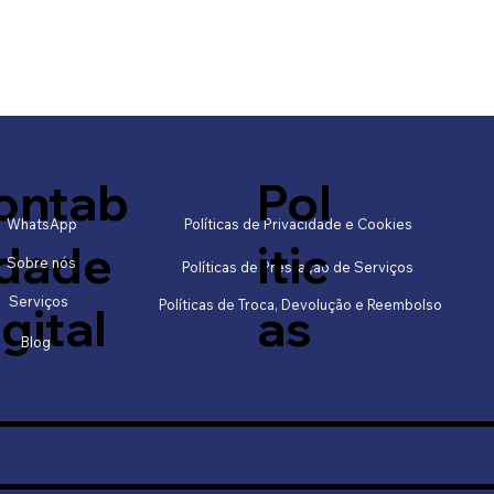
ontab
Pol
WhatsApp
Políticas de Privacidade e Cookies
idade
itic
Sobre nós
Políticas de Prestação de Serviços
Serviços
Políticas de Troca, Devolução e Reembolso
gital
as
Blog
____________________
____________________