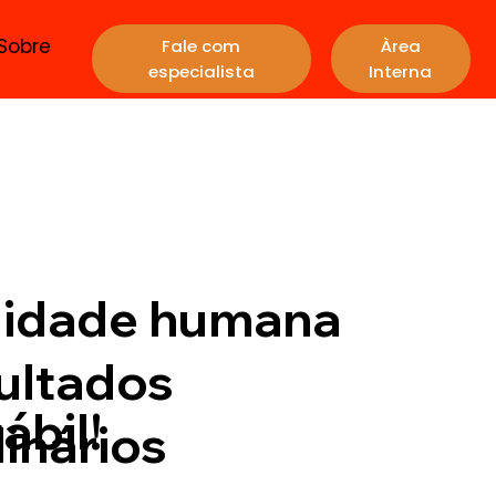
Sobre
Fale com
Àrea
especialista
Interna
lidade humana
ultados
ábil!
inários