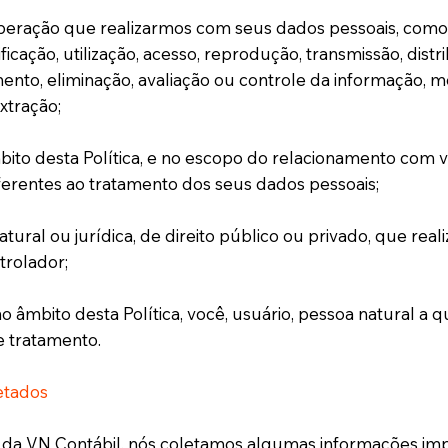
peração que realizarmos com seus dados pessoais, como 
ficação, utilização, acesso, reprodução, transmissão, dist
to, eliminação, avaliação ou controle da informação, m
xtração;
bito desta Política, e no escopo do relacionamento com 
erentes ao tratamento dos seus dados pessoais;
ural ou jurídica, de direito público ou privado, que rea
rolador;
no âmbito desta Política, você, usuário, pessoa natural 
e tratamento.
etados
te da VN Contábil, nós coletamos algumas informações i