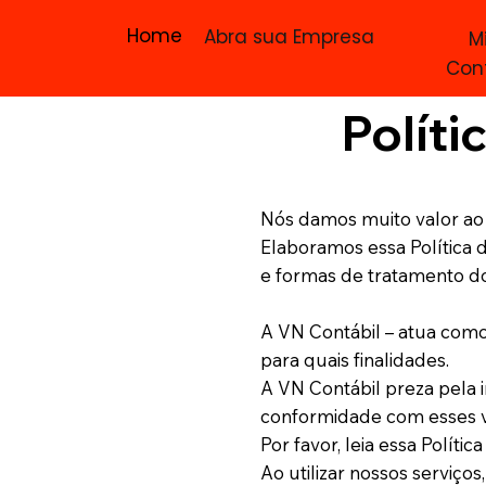
Home
Abra sua Empresa
M
Con
Políti
Nós damos muito valor ao
Elaboramos essa Política 
e formas de tratamento do
A VN Contábil – atua como
para quais finalidades.
A VN Contábil preza pela i
conformidade com esses va
Por favor, leia essa Políti
Ao utilizar nossos serviç