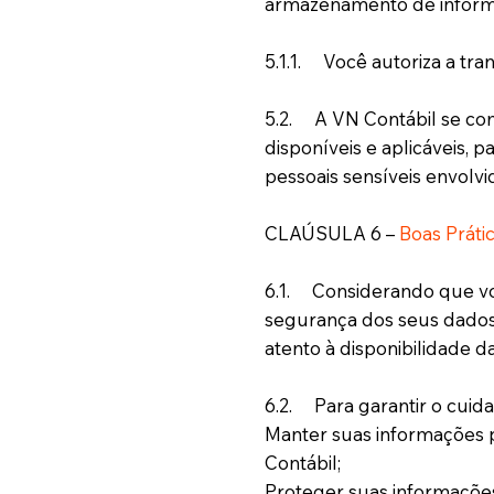
armazenamento de informa
5.1.1. Você autoriza a tr
5.2. A VN Contábil se com
disponíveis e aplicáveis, 
pessoais sensíveis envolvi
CLAÚSULA 6 –
Boas Práti
6.1. Considerando que vo
segurança dos seus dados
atento à disponibilidade d
6.2. Para garantir o cuid
Manter suas informações p
Contábil;
Proteger suas informações