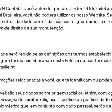
VN Contábil, você entende que precisa ter 18 (dezoito) a
i Brasileira, você não poderá utilizar os nosso Website. S
metros da idade permitida, nós nos resguardamos o direit
a de direito de sua manutenção.
idade será regida pelas definições dos termos estabeleci
a algum termo não abordado nesta Política ou nos Termos 
sileira:
mações relacionadas a você, que te identificam ou podem vi
l: são seus dados sobre origem racial ou étnica, convicção
rganização de caráter religioso, filosófico ou político, dad
 biométrico que, em conjunto com dado pessoal, serão d