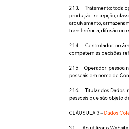
2.1.3. Tratamento: toda o
produção, recepção, classi
arquivamento, armazenamen
transferência, difusão ou e
2.1.4. Controlador: no âm
competem as decisões ref
2.1.5 Operador: pessoa nat
pessoais em nome do Cont
2.1.6. Titular dos Dados: 
pessoais que são objeto d
CLÁUSULA 3 –
Dados Col
3.1. Ao utilizar o Websi