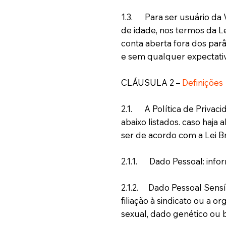
1.3. Para ser usuário da 
de idade, nos termos da Le
conta aberta fora dos parâ
e sem qualquer expectativ
CLÁUSULA 2 –
Definições
2.1. A Política de Privac
abaixo listados. caso haj
ser de acordo com a Lei Bra
2.1.1. Dado Pessoal: infor
2.1.2. Dado Pessoal Sensíve
filiação à sindicato ou a o
sexual, dado genético ou