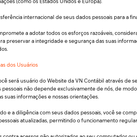
ções (como os Estados Unidos e Europa).
ansferência internacional de seus dados pessoais para a 
promete a adotar todos os esforços razoáveis, consider
para preservar a integridade e segurança das suas inform
dos.
cas dos Usuários
cê será usuário do Website da VN Contábil através de 
 pessoais não depende exclusivamente de nós, de mod
as suas informações e nossas orientações.
ado e a diligência com seus dados pessoais, você se com
essoais atualizadas, permitindo o funcionamento regula
 contra acessos não autorizados ao seu computador ou dis