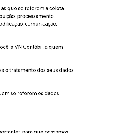
as que se referem a coleta,
ribuição, processamento,
odificação, comunicação,
você, a VN Contábil, a quem
liza o tratamento dos seus dados
a quem se referem os dados
mportantes para que possamos